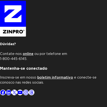
Dúvidas?
Contate-nos
online
ou por telefone em
1-800-445-6145.
Mantenha-se conectado
Inscreva-se em nosso
boletim informativo
e conecte-se
conosco nas redes sociais.
Facebook
LinkedIn
X
YouTube
Instagram
Threads