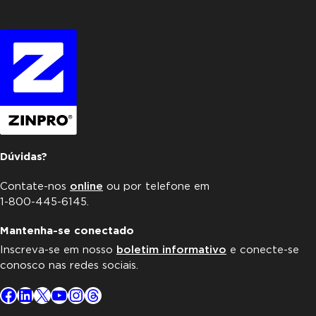
Dúvidas?
Contate-nos
online
ou por telefone em
1-800-445-6145.
Mantenha-se conectado
Inscreva-se em nosso
boletim informativo
e conecte-se
conosco nas redes sociais.
Facebook
LinkedIn
X
YouTube
Instagram
Threads