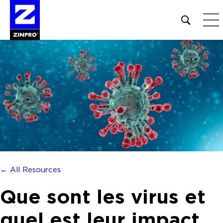
Open
site
search
form
Rechercher :
← All Resources
Que sont les virus et
quel est leur impact