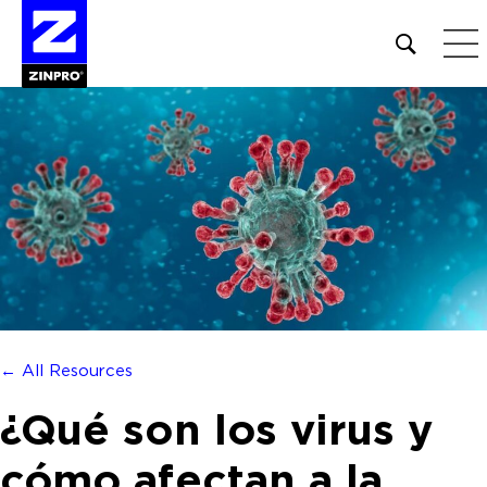
Open
site
search
form
Buscar:
← All Resources
¿Qué son los virus y
cómo afectan a la