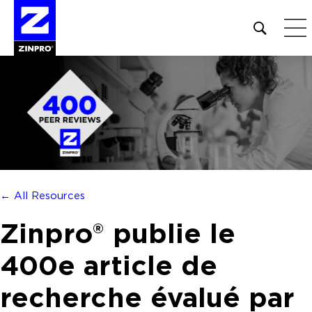
Open
site
search
form
Rechercher :
← All Resources
Zinpro® publie le
400e article de
recherche évalué par