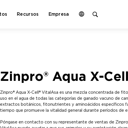
Open
tos
Recursos
Empresa
site
search
form
Zinpro® Aqua X-Cell
Zinpro® Aqua X-Cell® VitalAsa es una mezcla concentrada de fito
uso en el agua de todas las categorías de ganado vacuno de car
extractos botánicos, fitonutrientes y aminoácidos específicos fa
tiempo que promueve la vitalidad general durante períodos de es
Póngase en contacto con su representante de ventas de Zinpro
VitalAsa puede ayudar a que sus animales y su explotación alcanc