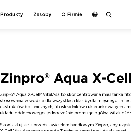
Open
Produkty
Zasoby
O Firmie
site
search
form
Zinpro® Aqua X-Cell
Zinpro® Aqua X-Cell® VitalAsa to skoncentrowana mieszanka fi
stosowania w wodzie dla wszystkich klas bydła mięsnego i mlec
ekstraktów botanicznych, fitoskładników i ukierunkowanych 
układu oddechowego, jednocześnie promując ogólną witalność
Skontaktuj się z przedstawicielem handlowym Zinpro, aby uzyska
X-Cell VitalAsa może pomóc Twoim zwierzętom i działalności.