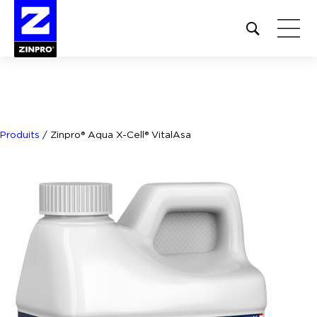
Open
site
search
form
Rechercher :
Produits
/
Zinpro® Aqua X-Cell® VitalAsa