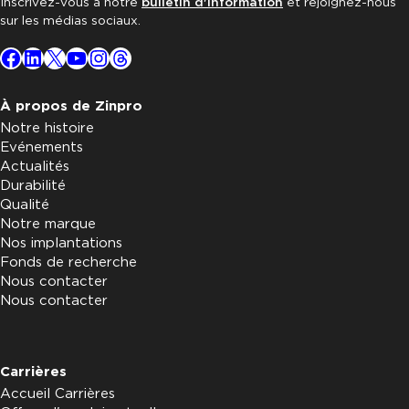
Inscrivez-vous à notre
bulletin d'information
et rejoignez-nous
sur les médias sociaux.
Facebook
LinkedIn
X
YouTube
Instagram
Threads
À propos de Zinpro
Notre histoire
Evénements
Actualités
Durabilité
Qualité
Notre marque
Nos implantations
Fonds de recherche
Nous contacter
Nous contacter
Carrières
Accueil Carrières