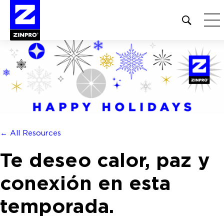
Open
site
search
form
Buscar:
← All Resources
Te deseo calor, paz y
conexión en esta
temporada.