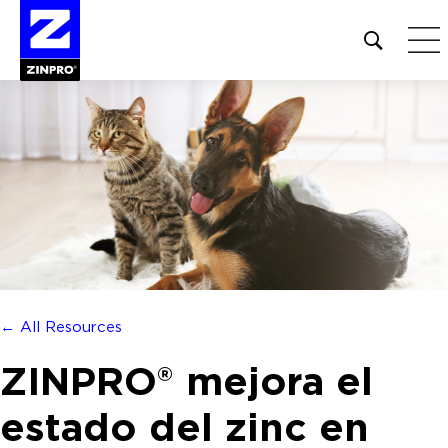
Open
site
search
form
Buscar:
← All Resources
ZINPRO® mejora el
estado del zinc en