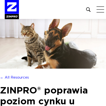
Open
site
search
form
Szukaj:
← All Resources
ZINPRO® poprawia
poziom cynku u