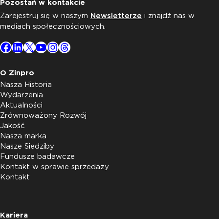
Pozostań w kontakcie
Zarejestruj się w naszym
Newsletterze
i znajdź nas w
mediach społecznościowych.
Facebook
LinkedIn
X
YouTube
Instagram
Threads
O Zinpro
Nasza Historia
Wydarzenia
Aktualności
Zrównoważony Rozwój
Jakość
Nasza marka
Nasze Siedziby
Fundusze badawcze
Kontakt w sprawie sprzedaży
Kontakt
Kariera