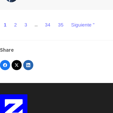
1
2
3
34
35
Siguiente "
...
Share