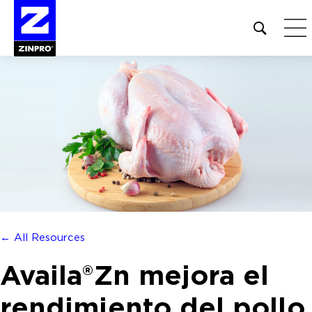
Open
site
search
form
Buscar:
← All Resources
Availa®Zn mejora el
rendimiento del pollo