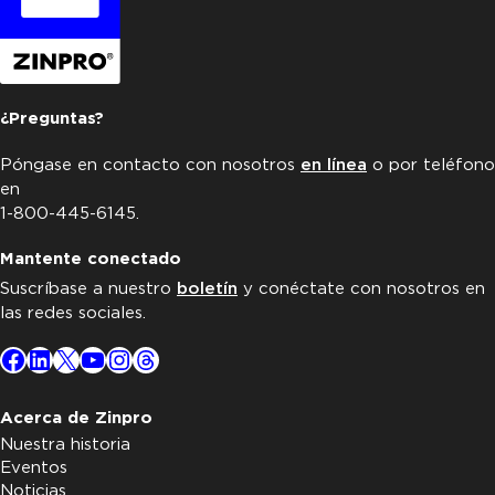
¿Preguntas?
Póngase en contacto con nosotros
en línea
o por teléfono
en
1-800-445-6145.
Mantente conectado
Suscríbase a nuestro
boletín
y conéctate con nosotros en
las redes sociales.
Facebook
LinkedIn
X
YouTube
Instagram
Threads
Acerca de Zinpro
Nuestra historia
Eventos
Noticias