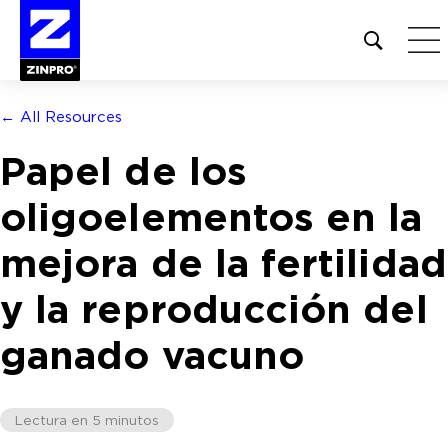
Open
site
search
form
← All Resources
Buscar:
Papel de los
oligoelementos en la
mejora de la fertilidad
y la reproducción del
ganado vacuno
Lectura en 5 minutos