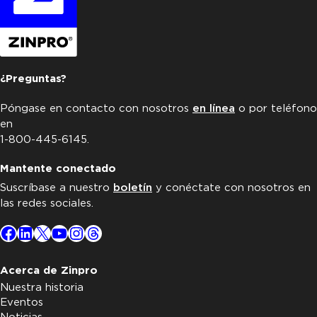
¿Preguntas?
Póngase en contacto con nosotros
en línea
o por teléfono
en
1-800-445-6145.
Mantente conectado
Suscríbase a nuestro
boletín
y conéctate con nosotros en
las redes sociales.
Facebook
LinkedIn
X
YouTube
Instagram
Threads
Acerca de Zinpro
Nuestra historia
Eventos