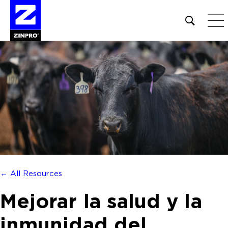
Open
site
search
form
Buscar:
← All Resources
Mejorar la salud y la
inmunidad del