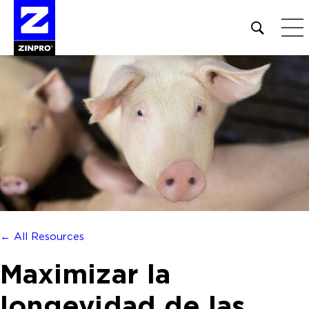
Open
site
search
form
Buscar:
← All Resources
Maximizar la
longevidad de las