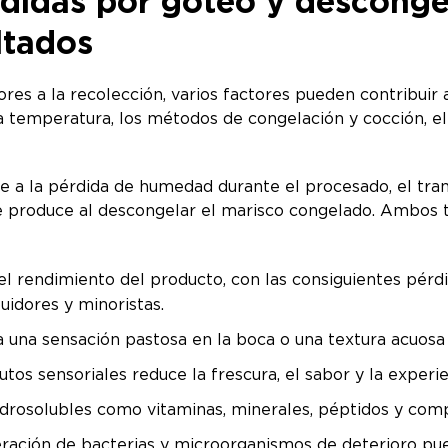
rdidas por goteo y desconge
ltados
iores a la recolección, varios factores pueden contribui
a temperatura, los métodos de congelación y cocción, el
re a la pérdida de humedad durante el procesado, el tra
e produce al descongelar el marisco congelado. Ambos t
el rendimiento del producto, con las consiguientes pérd
buidores y minoristas.
a una sensación pastosa en la boca o una textura acuos
butos sensoriales reduce la frescura, el sabor y la expe
hidrosolubles como vitaminas, minerales, péptidos y co
eración de bacterias y microorganismos de deterioro pued