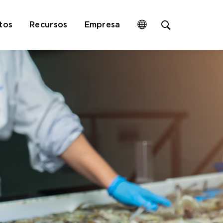
Open
tos
Recursos
Empresa
site
search
form