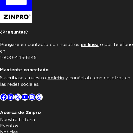
¿Preguntas?
Póngase en contacto con nosotros
en línea
o por teléfono
en
1-800-445-6145.
Mantente conectado
Suscríbase a nuestro
boletín
y conéctate con nosotros en
las redes sociales.
Facebook
LinkedIn
X
YouTube
Instagram
Threads
Acerca de Zinpro
Nuestra historia
Eventos
Noticias