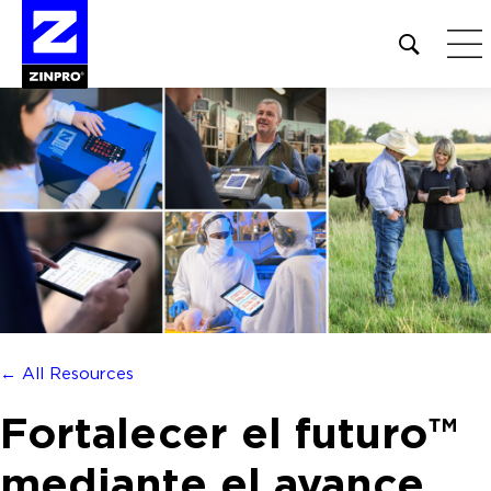
Open
site
search
form
Buscar:
← All Resources
Fortalecer el futuro™
mediante el avance