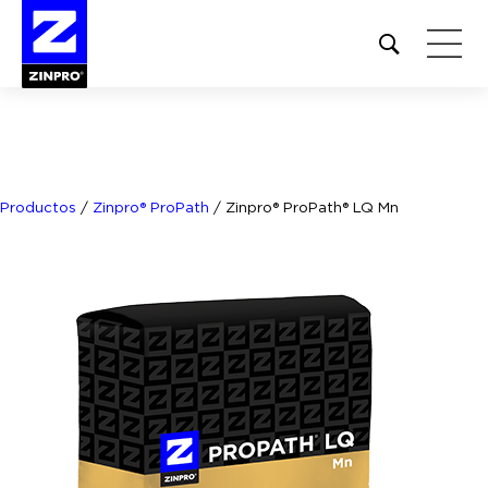
Open
site
search
form
Buscar:
Productos
/
Zinpro® ProPath
/
Zinpro® ProPath® LQ Mn