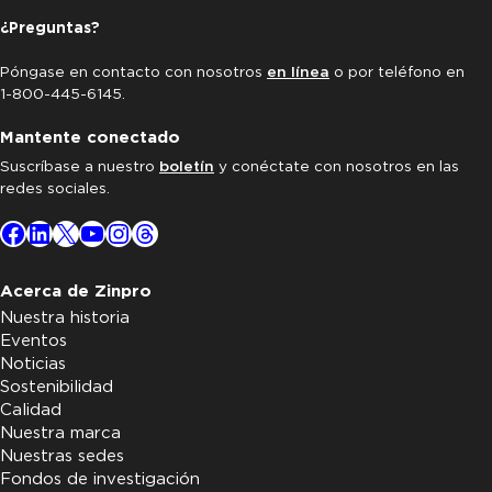
¿Preguntas?
Póngase en contacto con nosotros
en línea
o por teléfono en
1-800-445-6145.
Mantente conectado
Suscríbase a nuestro
boletín
y conéctate con nosotros en las
redes sociales.
Facebook
LinkedIn
X
YouTube
Instagram
Threads
Acerca de Zinpro
Nuestra historia
Eventos
Noticias
Sostenibilidad
Calidad
Nuestra marca
Nuestras sedes
Fondos de investigación