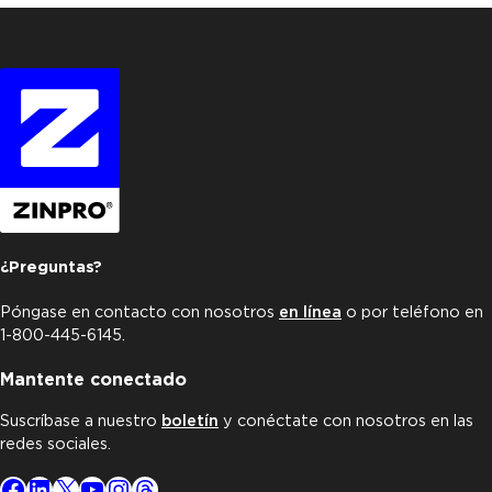
¿Preguntas?
Póngase en contacto con nosotros
en línea
o por teléfono en
1-800-445-6145.
Mantente conectado
Suscríbase a nuestro
boletín
y conéctate con nosotros en las
redes sociales.
Facebook
LinkedIn
X
YouTube
Instagram
Threads