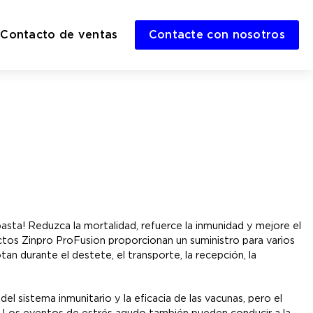
Contacto de ventas
Contacte con nosotros
sta! Reduzca la mortalidad, refuerce la inmunidad y mejore el
ctos Zinpro ProFusion proporcionan un suministro para varios
an durante el destete, el transporte, la recepción, la
l sistema inmunitario y la eficacia de las vacunas, pero el
. Los eventos de estrés agudo también pueden conducir a la