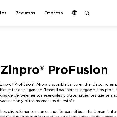
Open
tos
Recursos
Empresa
site
search
form
Zinpro® ProFusion
Zinpro® ProFusion® ¡Ahora disponible tanto en drench como en pa
bienestar de su ganado. Tranquilidad para su negocio. Los produ
días de oligoelementos esenciales y otros nutrientes que se agot
vacunación y otros momentos de estrés.
Los oligoelementos son esenciales para el buen funcionamiento de
estrés puede agotar las reservas de oligoelementos del ganado