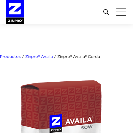
Open
site
search
form
Buscar:
Productos
/
Zinpro® Availa
/
Zinpro® Availa® Cerda