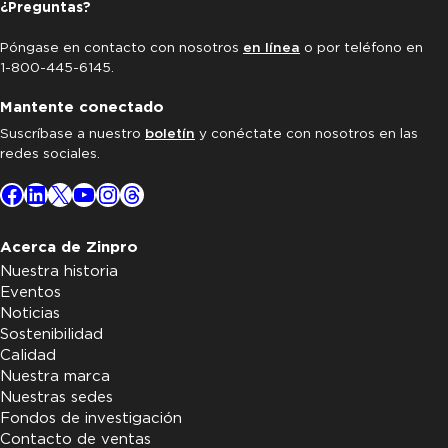
¿Preguntas?
Póngase en contacto con nosotros
en línea
o por teléfono en
1-800-445-6145.
Mantente conectado
Suscríbase a nuestro
boletín
y conéctate con nosotros en las
redes sociales.
Facebook
LinkedIn
X
YouTube
Instagram
Threads
Acerca de Zinpro
Nuestra historia
Eventos
Noticias
Sostenibilidad
Calidad
Nuestra marca
Nuestras sedes
Fondos de investigación
Contacto de ventas