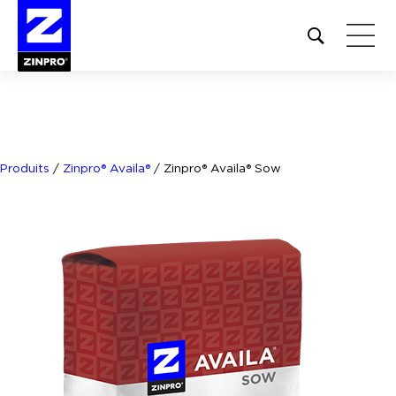
Open
site
search
form
Rechercher :
Produits
/
Zinpro® Availa®
/
Zinpro® Availa® Sow