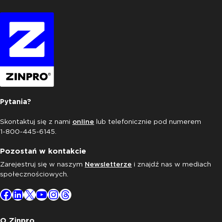
Pytania?
Skontaktuj się z nami
online
lub telefonicznie pod numerem
1-800-445-6145.
Pozostań w kontakcie
Zarejestruj się w naszym
Newsletterze
i znajdź nas w mediach
społecznościowych.
Facebook
LinkedIn
X
YouTube
Instagram
Threads
O Zinpro