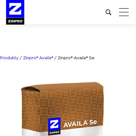
Open
site
search
form
Szukaj:
Produkty
/
Zinpro® Availa®
/
Zinpro® Availa® Se