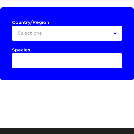
Country/Region
Select one
Species