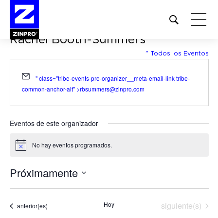
Open
site
Rachel Booth-Summers
search
form
" Todos los Eventos
Buscar:
Email
" class="tribe-events-pro-organizer__meta-email-link tribe-
common-anchor-alt" >
rbsummers@zinpro.com
Eventos de este organizador
No hay eventos programados.
Notice
Próximamente
Seleccionar
fecha.
Eventos
Hoy
siguiente(s)
Eventos
anterior(es)