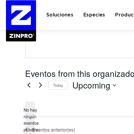
Rachel Booth-S
Soluciones
Especies
Produc
" All Eventos
Buscar:
Eventos from this organizado
Upcoming
Today
Seleccionar
fecha.
No hay
ningún
Notice
eventos
Eventos
anterior(es)
próximo.