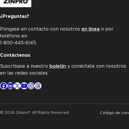
¿Preguntas?
Póngase en contacto con nosotros
en línea
o por
teléfono en
1-800-445-6145.
Contáctenos
Suscríbase a nuestro
boletín
y conéctate con nosotros
en las redes sociales.
Facebook
LinkedIn
X
YouTube
Instagram
Threads
© 2026 Zinpro®. All Rights Reserved.
Código de con