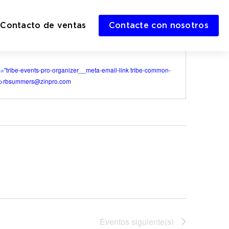
Contacto de ventas
Contacte con nosotros
s="tribe-events-pro-organizer__meta-email-link tribe-common-
 >
rbsummers@zinpro.com
Eventos
siguiente(s)