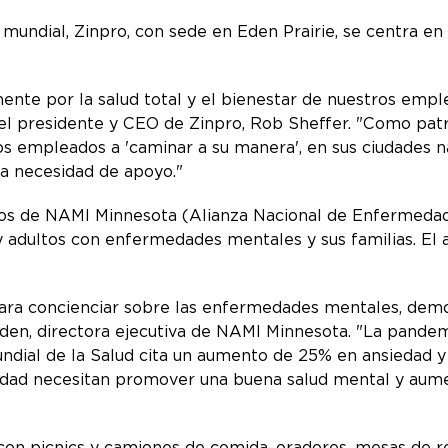
ndial, Zinpro, con sede en Eden Prairie, se centra en 
te por la salud total y el bienestar de nuestros emple
o el presidente y CEO de Zinpro, Rob Sheffer. "Como p
os empleados a 'caminar a su manera', en sus ciudades n
la necesidad de apoyo."
s de NAMI Minnesota (Alianza Nacional de Enfermedad
 adultos con enfermedades mentales y sus familias. El a
ara concienciar sobre las enfermedades mentales, demos
den, directora ejecutiva de NAMI Minnesota. "La pandem
undial de la Salud cita un aumento de 25% en ansiedad y
dad necesitan promover una buena salud mental y aumen
on picnics y camiones de comida, oradores, mesas de re