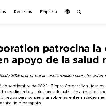
Open
tos
Recursos
Empresa
site
search
form
poration patrocina l
en apoyo de la salud
desde 2019 promoverá la concienciación sobre las enferm
de septiembre de 2022 - Zinpro Corporation, líder mun
lto rendimiento y soluciones de nutrición animal, patro
lómetros para concienciar sobre las enfermedades ment
nehaha de Minneapolis.