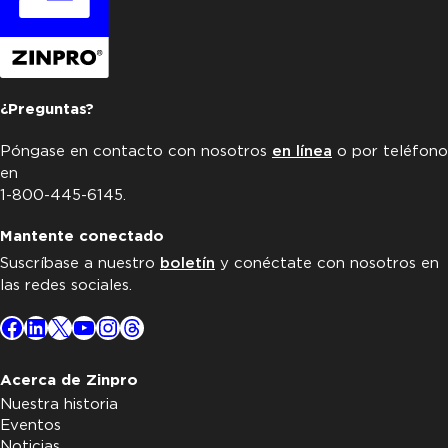
¿Preguntas?
Póngase en contacto con nosotros
en línea
o por teléfono
en
1-800-445-6145.
Mantente conectado
Suscríbase a nuestro
boletín
y conéctate con nosotros en
las redes sociales.
Facebook
LinkedIn
X
YouTube
Instagram
Threads
Acerca de Zinpro
Nuestra historia
Eventos
Noticias