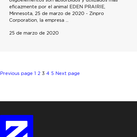
oligoelementos son absorbidos y utilizados más
eficazmente por el animal EDEN PRAIRIE,
Minnesota, 25 de marzo de 2020 - Zinpro
Corporation, la empresa ...
25 de marzo de 2020
Posts
Page
Page
Page
Page
Page
Previous page
1
2
3
4
5
Next page
pagination