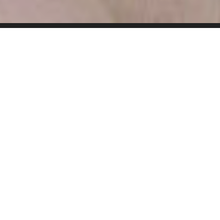
Póngase en
contacto con
uno
de nuestros
expertos en
trazas
minerales