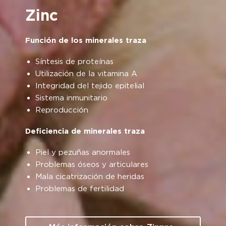
Zinc
Función de los minerales traza
Síntesis de proteínas
Utilización de la vitamina A
Integridad del tejido epitelial
Sistema inmunitario
Reproducción
Deficiencia de minerales traza
Piel y pezuñas anormales
Problemas óseos y articulares
Mala cicatrización de heridas
Problemas de fertilidad