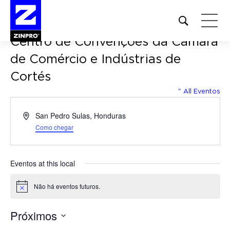
Open
site
Centro de Convenções da Câmara
search
form
de Comércio e Indústrias de
Cortés
Pesquisar
por:
" All Eventos
Endereço
San Pedro Sulas
,
Honduras
Como chegar
Eventos at this local
Não há eventos futuros.
Notice
Próximos
Selecione