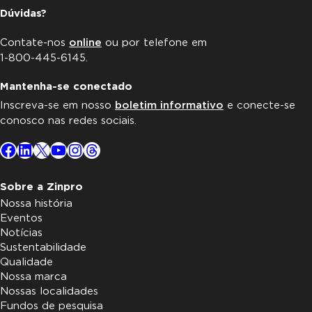
Dúvidas?
Contate-nos
online
ou por telefone em
1-800-445-6145.
Mantenha-se conectado
Inscreva-se em nosso
boletim informativo
e conecte-se
conosco nas redes sociais.
Facebook
LinkedIn
X
YouTube
Instagram
Threads
Sobre a Zinpro
Nossa história
Eventos
Notícias
Sustentabilidade
Qualidade
Nossa marca
Nossas localidades
Fundos de pesquisa