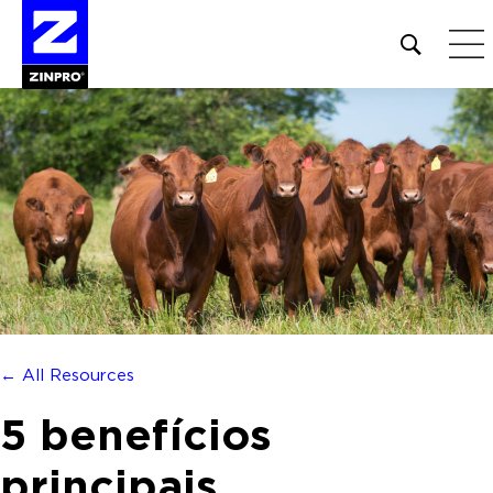
Open
site
search
form
Pesquisar
por:
← All Resources
5 benefícios
principais