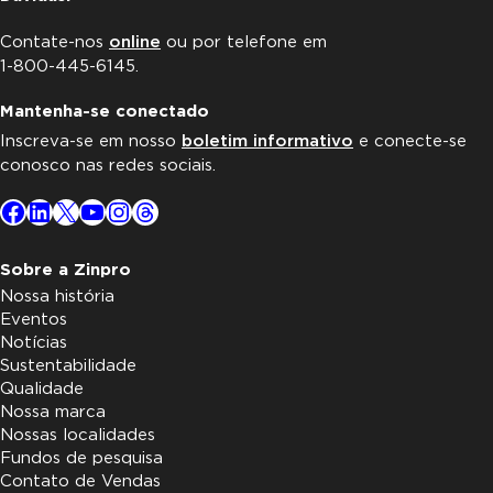
Contate-nos
online
ou por telefone em
1-800-445-6145.
Mantenha-se conectado
Inscreva-se em nosso
boletim informativo
e conecte-se
conosco nas redes sociais.
Facebook
LinkedIn
X
YouTube
Instagram
Threads
Sobre a Zinpro
Nossa história
Eventos
Notícias
Sustentabilidade
Qualidade
Nossa marca
Nossas localidades
Fundos de pesquisa
Contato de Vendas