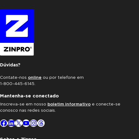
Dúvidas?
Contate-nos
online
ou por telefone em
1-800-445-6145.
Mantenha-se conectado
Inscreva-se em nosso
boletim informativo
e conecte-se
conosco nas redes sociais.
Facebook
LinkedIn
X
YouTube
Instagram
Threads