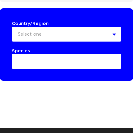
Country/Region
Select one
Species