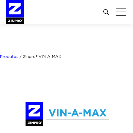
Open
site
search
form
Pesquisar
por:
Produtos
/
Zinpro® VIN-A-MAX