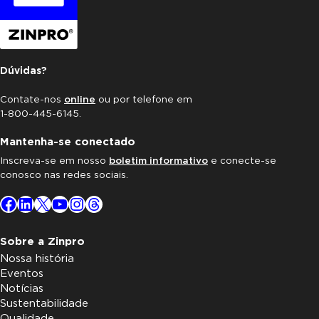
Dúvidas?
Contate-nos
online
ou por telefone em
1-800-445-6145.
Mantenha-se conectado
Inscreva-se em nosso
boletim informativo
e conecte-se
conosco nas redes sociais.
Facebook
LinkedIn
X
YouTube
Instagram
Threads
Sobre a Zinpro
Nossa história
Eventos
Notícias
Sustentabilidade
Qualidade