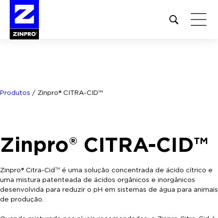
Open
site
search
form
Pesquisar
por:
Produtos
/
Zinpro® CITRA-CID™
Zinpro® CITRA-CID™
Zinpro® Citra-Cid
é uma solução concentrada de ácido cítrico e
TM
uma mistura patenteada de ácidos orgânicos e inorgânicos
desenvolvida para reduzir o pH em sistemas de água para animais
de produção.