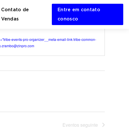
Contato de
Entre em contato
en
Vendas
conosco
rch
m
s="tribe-events-pro-organizer__meta-email-link tribe-common-
 >
zrambo@zinpro.com
Eventos
seguinte