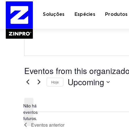
Zach Rambo
Soluções
Espécies
Produtos
" All Eventos
Pesquisar
por:
Eventos from this organizado
Upcoming
Hoje
Selecione
a
data.
Não há
eventos
Notice
futuros.
Eventos
anterior