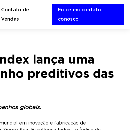
Contato de
Entre em contato
en
Vendas
conosco
rch
m
Index lança uma
nho preditivos das
anhos globais.
 mundial em inovação e fabricação de
 Zinpro Sow Excellence Index - o Índice de