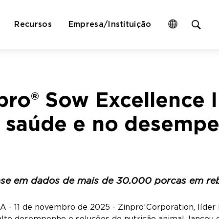
Op
Recursos
Empresa/Instituição
site
sea
for
pro® Sow Excellence 
a saúde e no desempe
ase em dados de mais de 30.000 porcas em reb
 - 11 de novembro de 2025 - Zinpro
Corporation, líder
®
lto desempenho e soluções de nutrição animal, lançou o