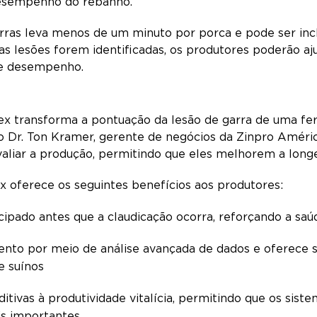
desempenho do rebanho.
arras leva menos de um minuto por porca e pode ser incl
as lesões forem identificadas, os produtores poderão aj
 de desempenho.
ex transforma a pontuação da lesão de garra de uma fe
 o Dr. Ton Kramer, gerente de negócios da Zinpro América
valiar a produção, permitindo que eles melhorem a lon
x oferece os seguintes benefícios aos produtores:
cipado antes que a claudicação ocorra, reforçando a sa
ento por meio de análise avançada de dados e oferece
e suínos
tivas à produtividade vitalícia, permitindo que os sist
is importantes