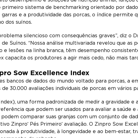
o primeiro sistema de benchmarking orientado por dados
s garras e a produtividade das porcas, o índice permit
o dos suínos.
problema silencioso com consequências graves”, diz o D
 de Suínos. “Nossa análise multivariada revelou que as 
o e lesões na linha branca, têm desempenho consistent
 capacita os produtores a agir mais cedo, não mais tar
pro Sow Excellence Index
es bancos de dados do mundo voltado para porcas, a e
 de 30.000 avaliações individuais de porcas em vários p
Index), uma forma padronizada de medir a gravidade e a
eferência que podem ser usados para avaliar a saúde e
 podem comparar suas granjas com um conjunto de dados
tivo Zinpro
Pés Primeiro
avaliação. O Zinpro Sow Excel
®
®
ionada à produtividade, à longevidade e ao bem-estar, 