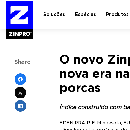
Soluções
Espécies
Produtos
Pesquisar
O novo Zin
por:
Share
nova era n
porcas
Índice construído com b
EDEN PRAIRIE, Minnesota, EUA
oligoelementos orgânicos de a