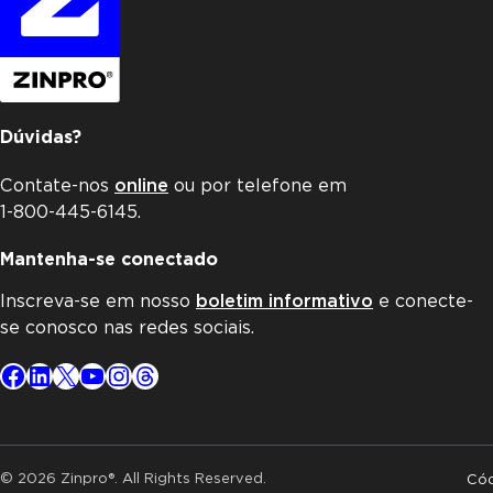
Dúvidas?
Contate-nos
online
ou por telefone em
1-800-445-6145.
Mantenha-se conectado
Inscreva-se em nosso
boletim informativo
e conecte-
se conosco nas redes sociais.
Facebook
LinkedIn
X
YouTube
Instagram
Threads
© 2026 Zinpro®. All Rights Reserved.
Cód