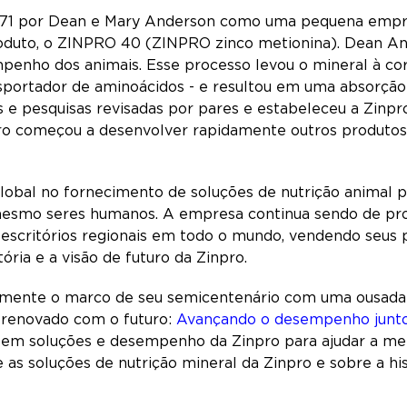
1971 por Dean e Mary Anderson como uma pequena empr
oduto, o ZINPRO 40 (ZINPRO zinco metionina). Dean And
mpenho dos animais. Esse processo levou o mineral à co
nsportador de aminoácidos - e resultou em uma absorção 
s e pesquisas revisadas por pares e estabeleceu a Zin
pro começou a desenvolver rapidamente outros produtos
lobal no fornecimento de soluções de nutrição animal par
esmo seres humanos. A empresa continua sendo de prop
1 escritórios regionais em todo o mundo, vendendo seus
tória e a visão de futuro da Zinpro.
ente o marco de seu semicentenário com uma ousada 
renovado com o futuro:
Avançando o desempenho junt
m soluções e desempenho da Zinpro para ajudar a mel
 as soluções de nutrição mineral da Zinpro e sobre a hi