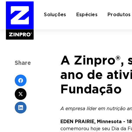
Soluções
Espécies
Produtos
Pesquisar
A Zinpro®,
por:
Share
ano de ati
Fundação
A empresa líder em nutrição an
EDEN PRAIRIE, Minnesota - 1
comemorou hoje seu Dia da Fu