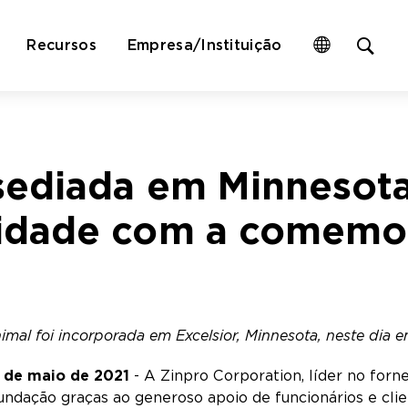
Op
Recursos
Empresa/Instituição
site
sea
for
 sediada em Minnesota
vidade com a comemo
imal foi incorporada em Excelsior, Minnesota, neste dia e
8 de maio de 2021
- A Zinpro Corporation, líder no forn
ndação graças ao generoso apoio de funcionários e clie