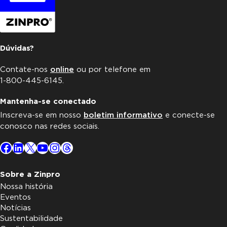
Dúvidas?
Contate-nos
online
ou por telefone em
1-800-445-6145.
Mantenha-se conectado
Inscreva-se em nosso
boletim informativo
e conecte-se
conosco nas redes sociais.
Facebook
LinkedIn
X
YouTube
Instagram
Threads
Sobre a Zinpro
Nossa história
Eventos
Notícias
Sustentabilidade