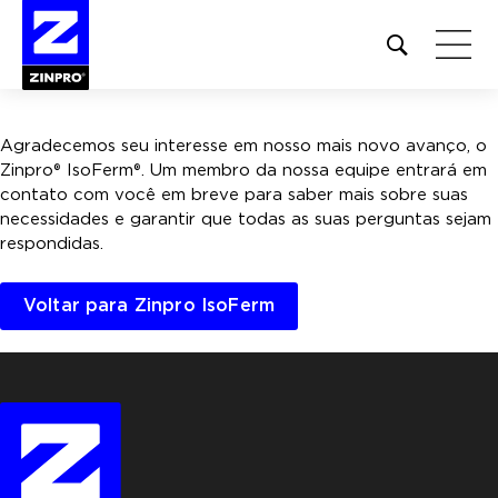
Open
site
search
form
Agradecemos seu interesse em nosso mais novo avanço, o
Pesquisar
Zinpro® IsoFerm®. Um membro da nossa equipe entrará em
por:
contato com você em breve para saber mais sobre suas
necessidades e garantir que todas as suas perguntas sejam
respondidas.
Voltar para Zinpro IsoFerm