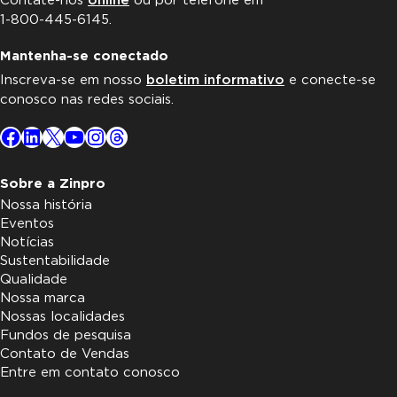
Contate-nos
online
ou por telefone em
1-800-445-6145.
Mantenha-se conectado
Inscreva-se em nosso
boletim informativo
e conecte-se
conosco nas redes sociais.
Facebook
LinkedIn
X
YouTube
Instagram
Threads
Sobre a Zinpro
Nossa história
Eventos
Notícias
Sustentabilidade
Qualidade
Nossa marca
Nossas localidades
Fundos de pesquisa
Contato de Vendas
Entre em contato conosco