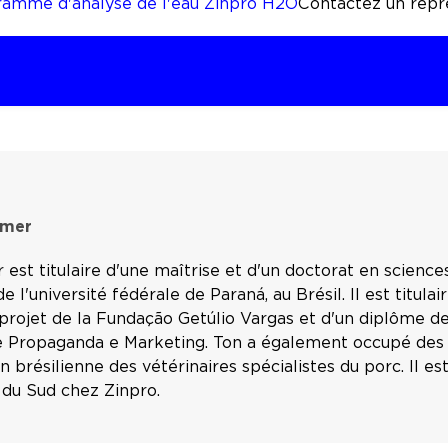
ramme d'analyse de l'eau Zinpro H2O
Contactez un repré
amer
est titulaire d'une maîtrise et d'un doctorat en science
de l'université fédérale de Paraná, au Brésil. Il est titul
projet de la Fundação Getúlio Vargas et d'un diplôme de
e Propaganda e Marketing. Ton a également occupé des f
on brésilienne des vétérinaires spécialistes du porc. Il
 du Sud chez Zinpro.