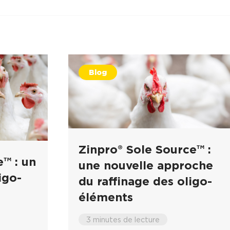
Blog
Zinpro® Sole Source™ :
™ : un
une nouvelle approche
igo-
du raffinage des oligo-
éléments
3 minutes de lecture