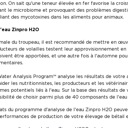
ation. On sait qu'une teneur élevée en fer favorise la cro
ant le microbiome et provoquant des problèmes digestifs
e liant des mycotoxines dans les aliments pour animaux.
l'eau Zinpro H2O
imale du troupeau, il est recommandé de mettre en œuv
oducteurs de volailles testent leur approvisionnement en
oivent être apportées, et une autre fois à l'automne pour
émentaires.
er Analysis Program™ analyse les résultats de votre 
aider les nutritionnistes, les producteurs et les vétérinai
es potentiels liés à l'eau. Sur la base des résultats de
sibilité de choisir parmi plus de 40 composants de l'ea
ltats du programme d'analyse de l'eau Zinpro H2O peuven
performances de production de votre élevage de bétail e