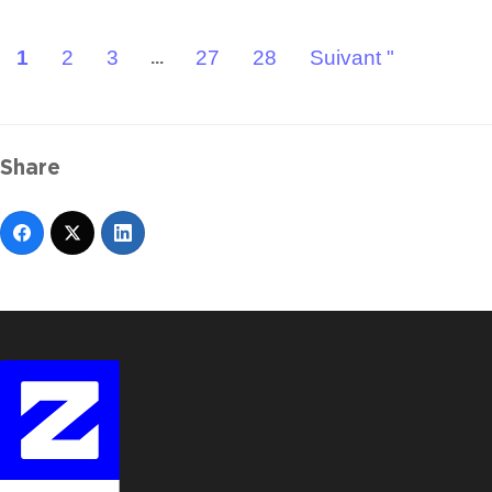
1
2
3
27
28
Suivant "
...
Share