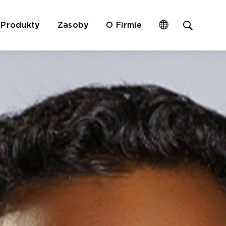
Open
Produkty
Zasoby
O Firmie
site
search
form