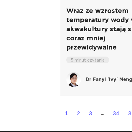
Wraz ze wzrostem
temperatury wody 
akwakultury stają s
coraz mniej
przewidywalne
5 minut czytania
Dr Fanyi 'Ivy' Men
1
2
3
34
3
...