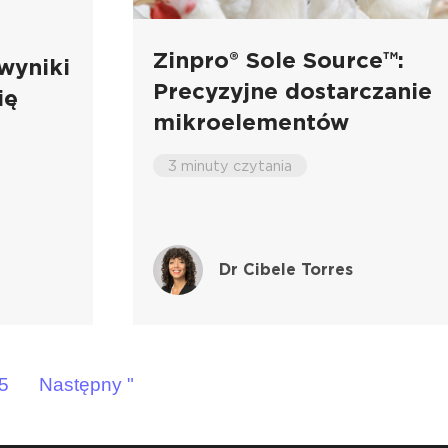
Zinpro® Sole Source™:
wyniki
Precyzyjne dostarczanie
ię
mikroelementów
3 minuty czytania
g
Dr Cibele Torres
5
Następny "