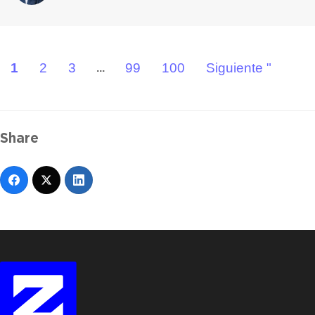
1
2
3
99
100
Siguiente "
...
Share