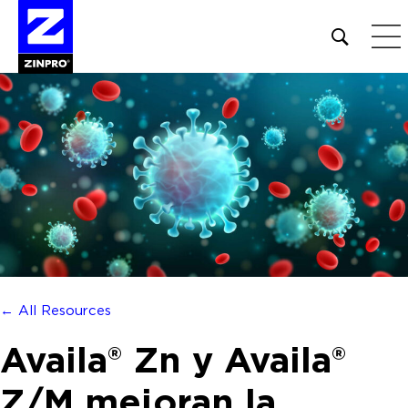
Open
site
search
form
Buscar:
← All Resources
Availa® Zn y Availa®
Z/M mejoran la