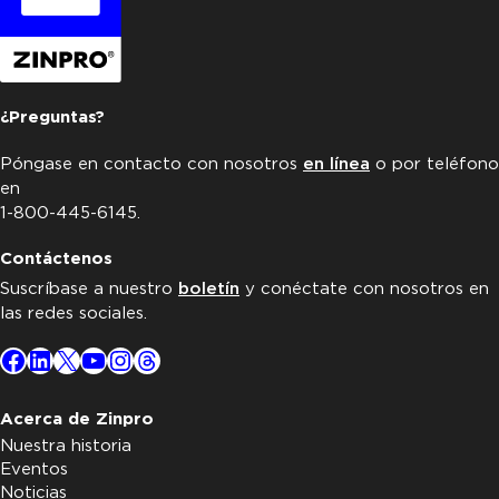
¿Preguntas?
Póngase en contacto con nosotros
en línea
o por teléfono
en
1-800-445-6145.
Contáctenos
Suscríbase a nuestro
boletín
y conéctate con nosotros en
las redes sociales.
Facebook
LinkedIn
X
YouTube
Instagram
Threads
Acerca de Zinpro
Nuestra historia
Eventos
Noticias