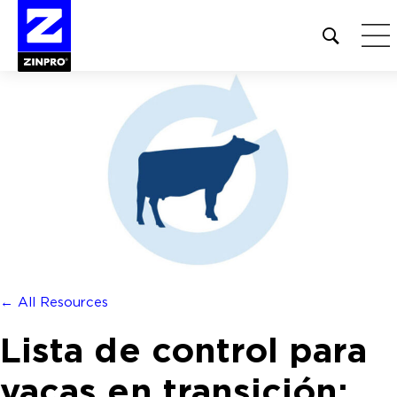
Open
site
search
form
Buscar:
← All Resources
Lista de control para
vacas en transición: