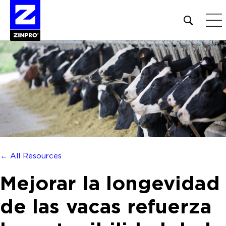
Open
site
search
form
Buscar:
← All Resources
Mejorar la longevidad
de las vacas refuerza