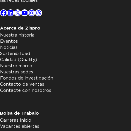
las redes sociales.
Facebook
LinkedIn
X
YouTube
Instagram
Threads
Acerca de Zinpro
Nuestra historia
Eventos
Noticias
Sostenibilidad
Calidad (Quality)
Nuestra marca
Nuestras sedes
Fondos de investigación
Contacto de ventas
Contacte con nosotros
Bolsa de Trabajo
Carreras Inicio
Vacantes abiertas