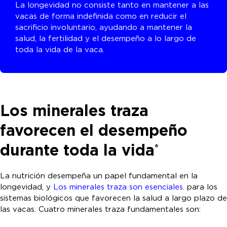
La longevidad no consiste tanto en mantener a las
vacas de forma indefinida como en reducir el
sacrificio involuntario, ayudando a mantener la
salud, la fertilidad y el desempeño a lo largo de
toda la vida de la vaca.
Los minerales traza
favorecen el desempeño
durante toda la vida
®
La nutrición desempeña un papel fundamental en la
longevidad, y
Los minerales traza son esenciales.
para los
sistemas biológicos que favorecen la salud a largo plazo de
las vacas. Cuatro minerales traza fundamentales son: