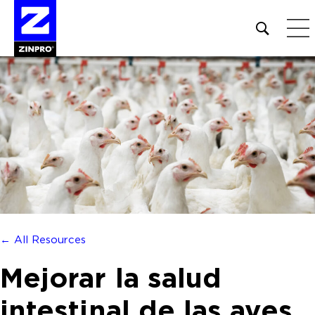
Open
site
search
form
Buscar:
← All Resources
Mejorar la salud
intestinal de las aves