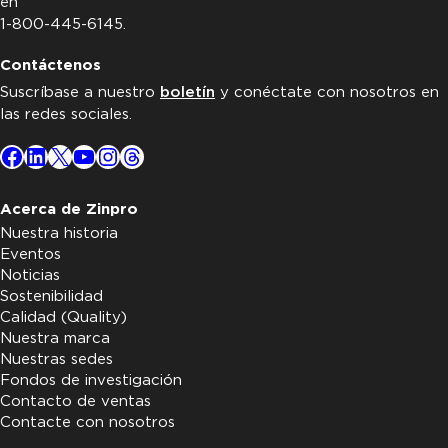
en
1-800-445-6145.
Contáctenos
Suscríbase a nuestro
boletín
y conéctate con nosotros en
las redes sociales.
Facebook
LinkedIn
X
YouTube
Instagram
Threads
Acerca de Zinpro
Nuestra historia
Eventos
Noticias
Sostenibilidad
Calidad (Quality)
Nuestra marca
Nuestras sedes
Fondos de investigación
Contacto de ventas
Contacte con nosotros