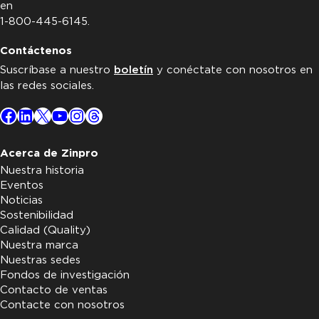
en
1-800-445-6145.
Contáctenos
Suscríbase a nuestro
boletín
y conéctate con nosotros en
las redes sociales.
Facebook
LinkedIn
X
YouTube
Instagram
Threads
Acerca de Zinpro
Nuestra historia
Eventos
Noticias
Sostenibilidad
Calidad (Quality)
Nuestra marca
Nuestras sedes
Fondos de investigación
Contacto de ventas
Contacte con nosotros