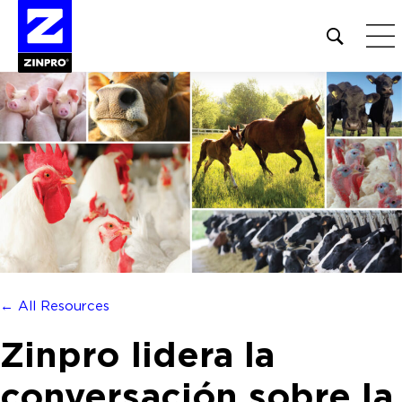
Open
site
search
form
Buscar:
← All Resources
Zinpro lidera la
conversación sobre la