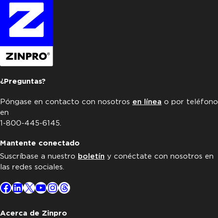
¿Preguntas?
Póngase en contacto con nosotros
en línea
o por teléfono
en
1-800-445-6145.
Mantente conectado
Suscríbase a nuestro
boletín
y conéctate con nosotros en
las redes sociales.
Facebook
LinkedIn
X
YouTube
Instagram
Threads
Acerca de Zinpro