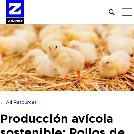
Open
site
search
form
Buscar:
← All Resources
Producción avícola
sostenible: Pollos de