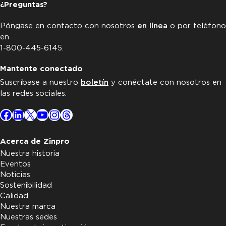
¿Preguntas?
Póngase en contacto con nosotros
en línea
o por teléfono
en
1-800-445-6145.
Mantente conectado
Suscríbase a nuestro
boletín
y conéctate con nosotros en
las redes sociales.
Facebook
LinkedIn
X
YouTube
Instagram
Threads
Acerca de Zinpro
Nuestra historia
Eventos
Noticias
Sostenibilidad
Calidad
Nuestra marca
Nuestras sedes