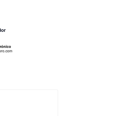
dor
trónico
pro.com