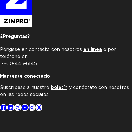
¿Preguntas?
Póngase en contacto con nosotros
en línea
o por
teléfono en
1-800-445-6145.
Mantente conectado
Suscríbase a nuestro
boletín
y conéctate con nosotros
en las redes sociales.
Facebook
LinkedIn
X
YouTube
Instagram
Threads