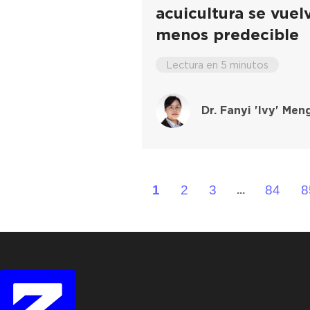
acuicultura se vuel
menos predecible
Lectura en 5 minutos
Dr. Fanyi 'Ivy' Men
1
2
3
84
8
...