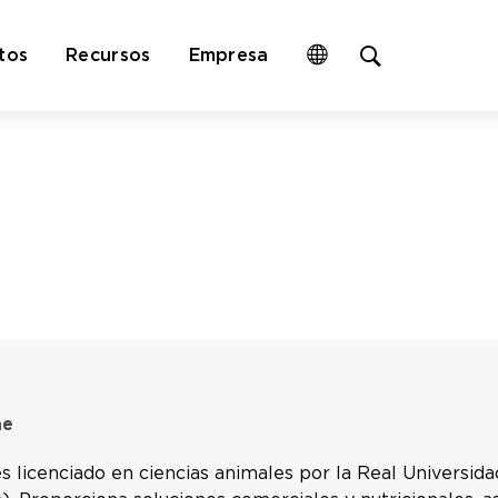
Open
tos
Recursos
Empresa
site
search
form
ae
es licenciado en ciencias animales por la Real Universi